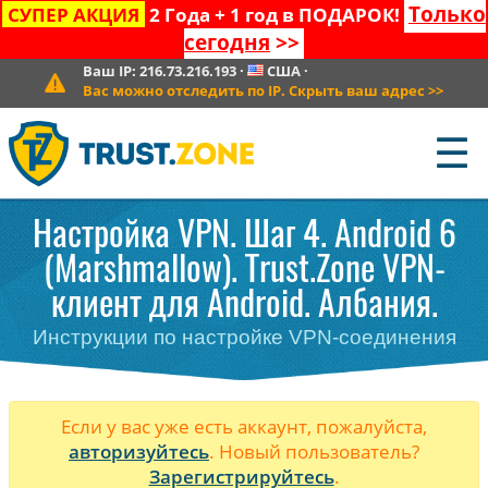
Только
СУПЕР АКЦИЯ
2 Года + 1 год в ПОДАРОК!
сегодня
>>
Ваш IP:
216.73.216.193
·
США
·
Вас можно отследить по IP. Скрыть ваш адрес
>>
☰
Настройка VPN. Шаг 4. Android 6
(Marshmallow). Trust.Zone VPN-
клиент для Android. Албания.
Инструкции по настройке VPN-соединения
Если у вас уже есть аккаунт, пожалуйста,
авторизуйтесь
. Новый пользователь?
Зарегистрируйтесь
.