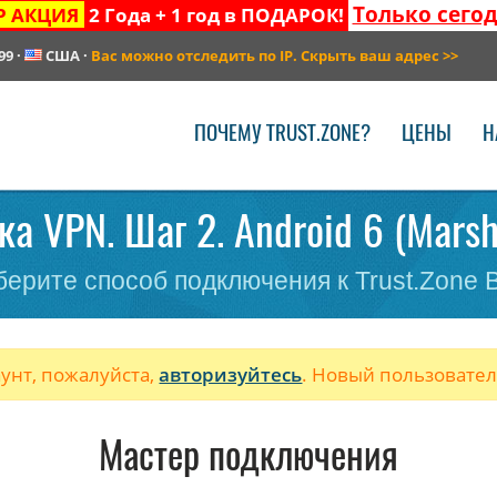
Только сего
Р АКЦИЯ
2 Года + 1 год в ПОДАРОК!
99
·
США
·
Вас можно отследить по IP. Скрыть ваш адрес
>>
ПОЧЕМУ TRUST.ZONE?
ЦЕНЫ
Н
ка VPN. Шаг 2. Android 6 (Marsh
ерите способ подключения к Trust.Zone
аунт, пожалуйста,
авторизуйтесь
. Новый пользовате
Мастер подключения