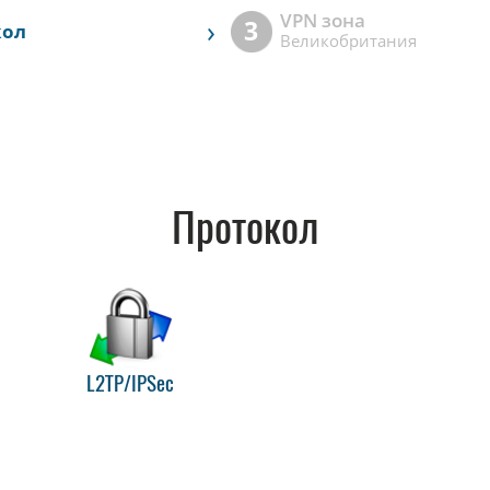
VPN зона
›
3
кол
Великобритания
Протокол
L2TP/IPSec