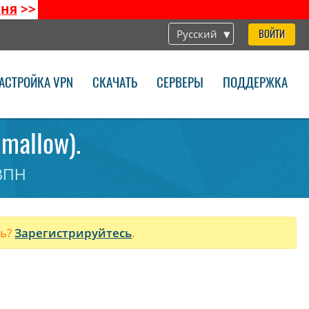
дня
>>
Русский
ВОЙТИ
АСТРОЙКА VPN
СКАЧАТЬ
СЕРВЕРЫ
ПОДДЕРЖКА
mallow).
 ВПН
ль?
Зарегистрируйтесь
.