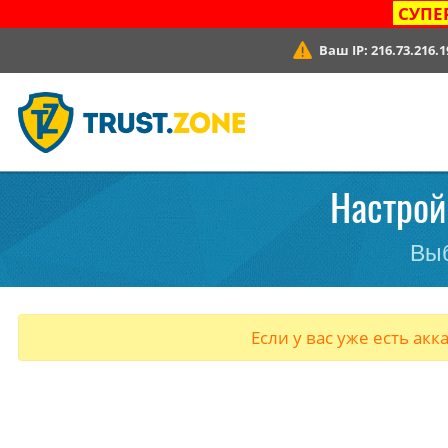
СУПЕ
Ваш IP:
216.73.216.1
Настрой
Выб
Если у вас уже есть акк