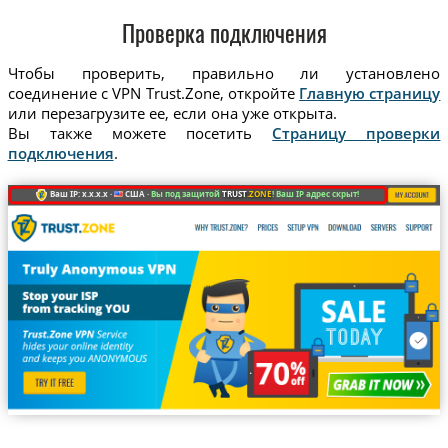
Проверка подключения
Чтобы проверить, правильно ли установлено
соединение с VPN Trust.Zone, откройте
Главную страницу
или перезагрузите ее, если она уже открыта.
Вы также можете посетить
Страницу проверки
подключения
.
Ваш IP: x.x.x.x ·
США ·
Вы под защитой
TRUST
.ZONE
! Ваш IP адрес скрыт!