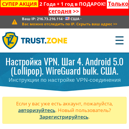
Только
СУПЕР АКЦИЯ
2 Года + 1 год в ПОДАРОК!
сегодня
>>
Ваш IP:
216.73.216.114
·
США
·
Вас можно отследить по IP. Скрыть ваш адрес
>>
☰
Настройка VPN. Шаг 4. Android 5.0
(Lollipop). WireGuard bulk. США.
Инструкции по настройке VPN-соединения
Если у вас уже есть аккаунт, пожалуйста,
авторизуйтесь
. Новый пользователь?
Зарегистрируйтесь
.