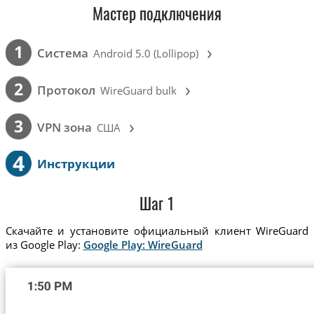
Мастер подключения
›
1
Cистема
Android 5.0 (Lollipop)
›
2
Протокол
WireGuard bulk
›
3
VPN зона
США
4
Инструкции
Шаг 1
Скачайте и установите официальный клиент WireGuard
из Google Play:
Google Play: WireGuard