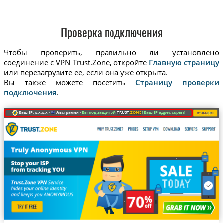
Проверка подключения
Чтобы проверить, правильно ли установлено
соединение с VPN Trust.Zone, откройте
Главную страницу
или перезагрузите ее, если она уже открыта.
Вы также можете посетить
Страницу проверки
подключения
.
Ваш IP: x.x.x.x ·
Австралия ·
Вы под защитой
TRUST
.ZONE
! Ваш IP адрес скрыт!