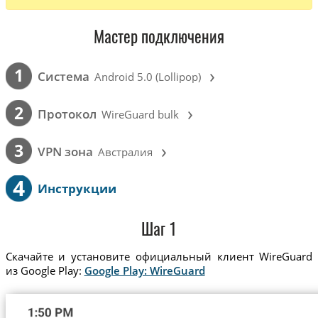
Мастер подключения
›
1
Cистема
Android 5.0 (Lollipop)
›
2
Протокол
WireGuard bulk
›
3
VPN зона
Австралия
4
Инструкции
Шаг 1
Скачайте и установите официальный клиент WireGuard
из Google Play:
Google Play: WireGuard