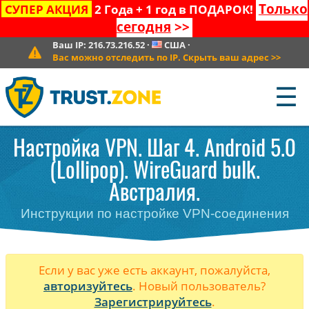
Только
СУПЕР АКЦИЯ
2 Года + 1 год в ПОДАРОК!
сегодня
>>
Ваш IP:
216.73.216.52
·
США
·
Вас можно отследить по IP. Скрыть ваш адрес
>>
☰
Настройка VPN. Шаг 4. Android 5.0
(Lollipop). WireGuard bulk.
Австралия.
Инструкции по настройке VPN-соединения
Если у вас уже есть аккаунт, пожалуйста,
авторизуйтесь
. Новый пользователь?
Зарегистрируйтесь
.