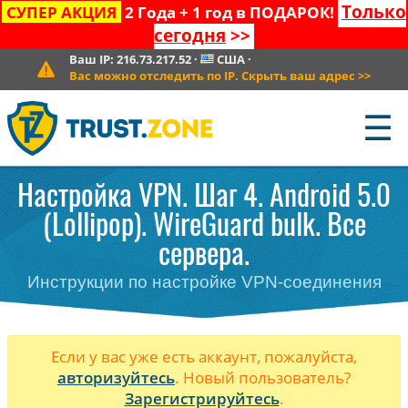
Только
СУПЕР АКЦИЯ
2 Года + 1 год в ПОДАРОК!
сегодня
>>
Ваш IP:
216.73.217.52
·
США
·
Вас можно отследить по IP. Скрыть ваш адрес
>>
☰
Настройка VPN. Шаг 4. Android 5.0
(Lollipop). WireGuard bulk. Все
сервера.
Инструкции по настройке VPN-соединения
Если у вас уже есть аккаунт, пожалуйста,
авторизуйтесь
. Новый пользователь?
Зарегистрируйтесь
.