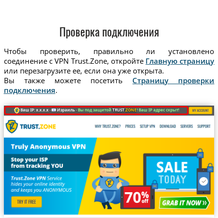
Проверка подключения
Чтобы проверить, правильно ли установлено
соединение с VPN Trust.Zone, откройте
Главную страницу
или перезагрузите ее, если она уже открыта.
Вы также можете посетить
Страницу проверки
подключения
.
Ваш IP: x.x.x.x ·
Израиль ·
Вы под защитой
TRUST
.ZONE
! Ваш IP адрес скрыт!