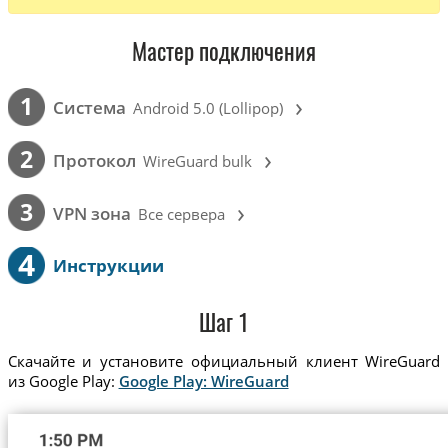
Мастер подключения
›
1
Cистема
Android 5.0 (Lollipop)
›
2
Протокол
WireGuard bulk
›
3
VPN зона
Все сервера
4
Инструкции
Шаг 1
Скачайте и установите официальный клиент WireGuard
из Google Play:
Google Play: WireGuard