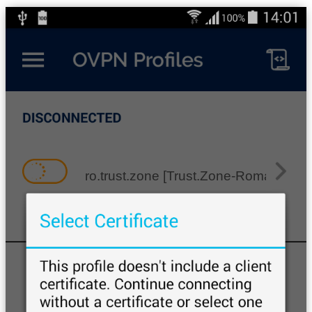
ro.trust.zone [Trust.Zone-Romania]