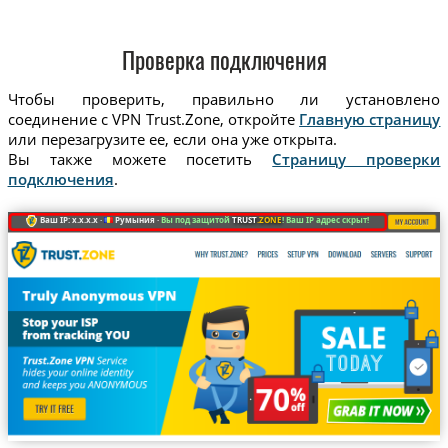
Проверка подключения
Чтобы проверить, правильно ли установлено
соединение с VPN Trust.Zone, откройте
Главную страницу
или перезагрузите ее, если она уже открыта.
Вы также можете посетить
Страницу проверки
подключения
.
Ваш IP: x.x.x.x ·
Румыния ·
Вы под защитой
TRUST
.ZONE
! Ваш IP адрес скрыт!