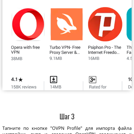
Шаг 3
Тапните по кнопке "OVPN Profile" для импорта файла
настройки .ovpn и создания OpenVPN соединения к