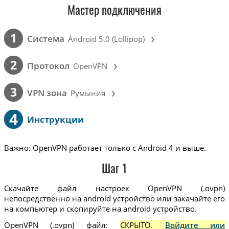
Мастер подключения
›
1
Cистема
Android 5.0 (Lollipop)
›
2
Протокол
OpenVPN
›
3
VPN зона
Румыния
4
Инструкции
Важно: OpenVPN работает только с Android 4 и выше.
Шаг 1
Скачайте файл настроек OpenVPN (.ovpn)
непосредственно на android устройство или закачайте его
на компьютер и скопируйте на android устройство.
OpenVPN (.ovpn) файл:
СКРЫТО.
Войдите или