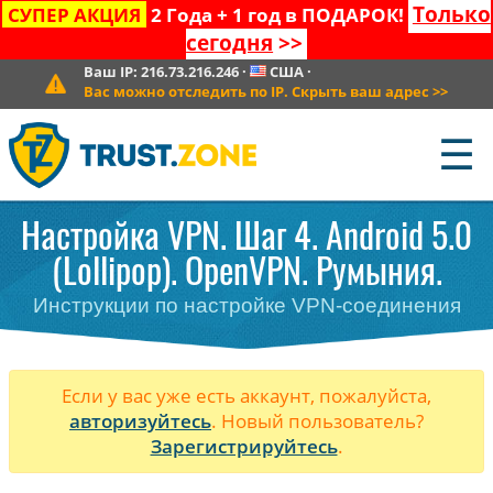
Только
СУПЕР АКЦИЯ
2 Года + 1 год в ПОДАРОК!
сегодня
>>
Ваш IP:
216.73.216.246
·
США
·
Вас можно отследить по IP. Скрыть ваш адрес
>>
☰
Настройка VPN. Шаг 4. Android 5.0
(Lollipop). OpenVPN. Румыния.
Инструкции по настройке VPN-соединения
Если у вас уже есть аккаунт, пожалуйста,
авторизуйтесь
. Новый пользователь?
Зарегистрируйтесь
.