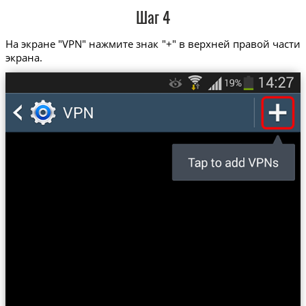
Шаг 4
На экране "VPN" нажмите знак "+" в верхней правой части
экрана.