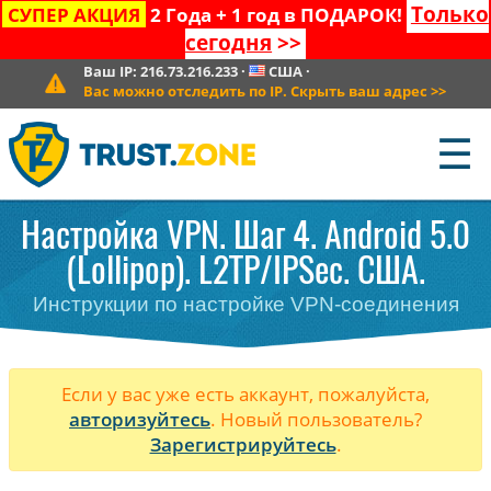
Только
СУПЕР АКЦИЯ
2 Года + 1 год в ПОДАРОК!
сегодня
>>
Ваш IP:
216.73.216.233
·
США
·
Вас можно отследить по IP. Скрыть ваш адрес
>>
☰
Настройка VPN. Шаг 4. Android 5.0
(Lollipop). L2TP/IPSec. США.
Инструкции по настройке VPN-соединения
Если у вас уже есть аккаунт, пожалуйста,
авторизуйтесь
. Новый пользователь?
Зарегистрируйтесь
.