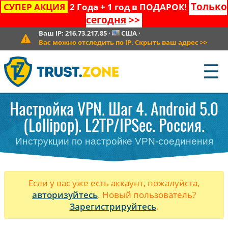
Только
СУПЕР АКЦИЯ
2 Года + 1 год в ПОДАРОК!
сегодня
>>
Ваш IP:
216.73.217.85
·
США
·
Вас можно отследить по IP. Скрыть ваш адрес
>>
☰
Настройка VPN. Шаг 4. Android 5.0
(Lollipop). L2TP/IPSec. Россия.
Инструкции по настройке VPN-соединения
Если у вас уже есть аккаунт, пожалуйста,
авторизуйтесь
. Новый пользователь?
Зарегистрируйтесь
.