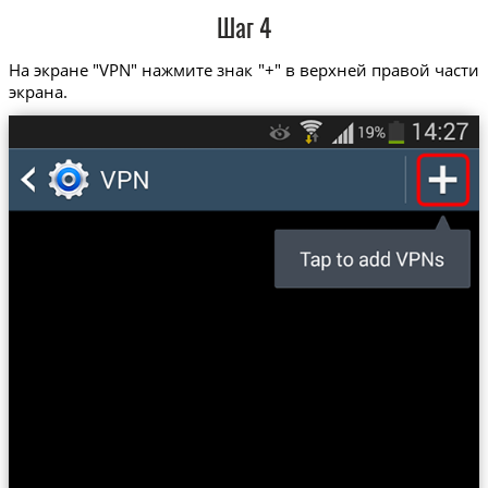
Шаг 4
На экране "VPN" нажмите знак "+" в верхней правой части
экрана.