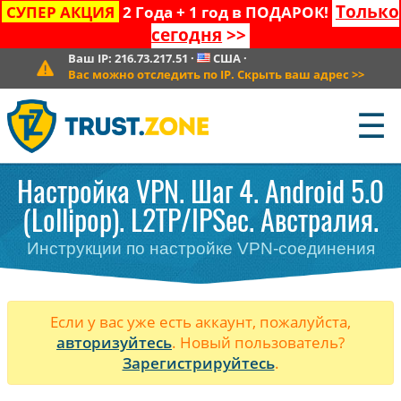
Только
СУПЕР АКЦИЯ
2 Года + 1 год в ПОДАРОК!
сегодня
>>
Ваш IP:
216.73.217.51
·
США
·
Вас можно отследить по IP. Скрыть ваш адрес
>>
☰
Настройка VPN. Шаг 4. Android 5.0
(Lollipop). L2TP/IPSec. Австралия.
Инструкции по настройке VPN-соединения
Если у вас уже есть аккаунт, пожалуйста,
авторизуйтесь
. Новый пользователь?
Зарегистрируйтесь
.