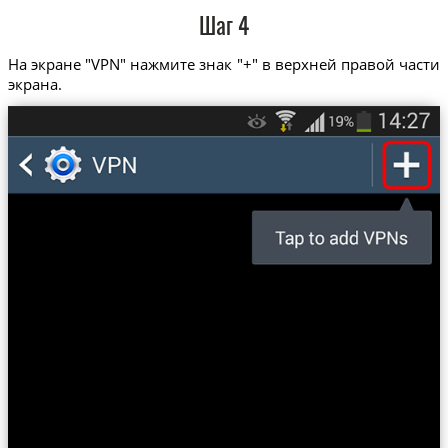
Шаг 4
На экране "VPN" нажмите знак "+" в верхней правой части
экрана.