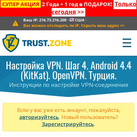
Только
СУПЕР АКЦИЯ
2 Года + 1 год в ПОДАРОК!
сегодня
>>
Ваш IP:
216.73.216.200
·
США
·
Вас можно отследить по IP. Скрыть ваш адрес
>>
☰
Настройка VPN. Шаг 4. Android 4.4
(KitKat). OpenVPN. Турция.
Инструкции по настройке VPN-соединения
Если у вас уже есть аккаунт, пожалуйста,
авторизуйтесь
. Новый пользователь?
Зарегистрируйтесь
.