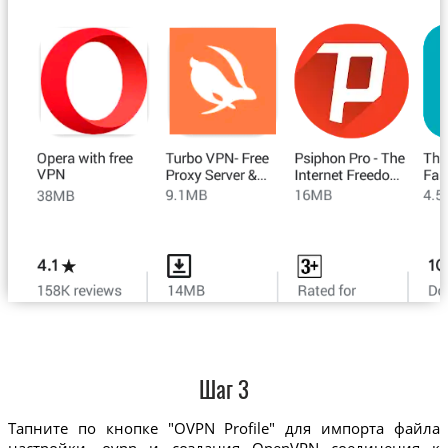
Шаг 3
Тапните по кнопке "OVPN Profile" для импорта файла
настройки .ovpn и создания OpenVPN соединения к