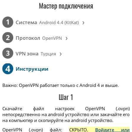
Мастер подключения
›
1
Cистема
Android 4.4 (KitKat)
›
2
Протокол
OpenVPN
›
3
VPN зона
Турция
4
Инструкции
Важно: OpenVPN работает только с Android 4 и выше.
Шаг 1
Скачайте файл настроек OpenVPN (.ovpn)
непосредственно на android устройство или закачайте его
на компьютер и скопируйте на android устройство.
OpenVPN (.ovpn) файл:
СКРЫТО.
Войдите или