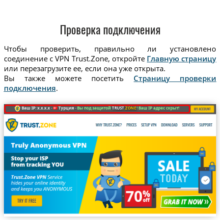
Проверка подключения
Чтобы проверить, правильно ли установлено
соединение с VPN Trust.Zone, откройте
Главную страницу
или перезагрузите ее, если она уже открыта.
Вы также можете посетить
Страницу проверки
подключения
.
Ваш IP: x.x.x.x ·
Турция ·
Вы под защитой
TRUST
.ZONE
! Ваш IP адрес скрыт!