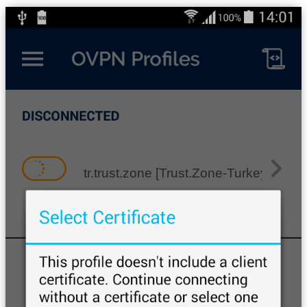
tr.trust.zone [Trust.Zone-Turkey]