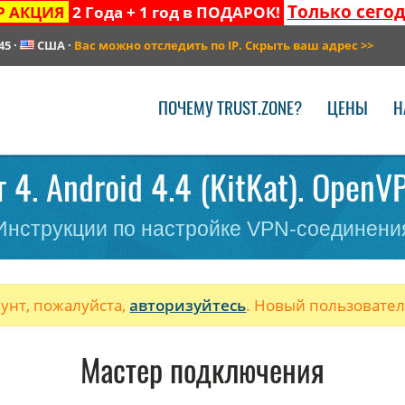
Только сего
Р АКЦИЯ
2 Года + 1 год в ПОДАРОК!
45
·
США
·
Вас можно отследить по IP. Скрыть ваш адрес
>>
ПОЧЕМУ TRUST.ZONE?
ЦЕНЫ
Н
 4. Android 4.4 (KitKat). OpenV
Инструкции по настройке VPN-соединени
аунт, пожалуйста,
авторизуйтесь
. Новый пользовате
Мастер подключения