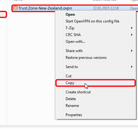
Trust.Zone-New-Zealand.ovpn