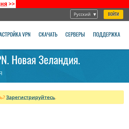
дня
>>
Русский
ВОЙТИ
АСТРОЙКА VPN
СКАЧАТЬ
СЕРВЕРЫ
ПОДДЕРЖКА
PN. Новая Зеландия.
я
ль?
Зарегистрируйтесь
.