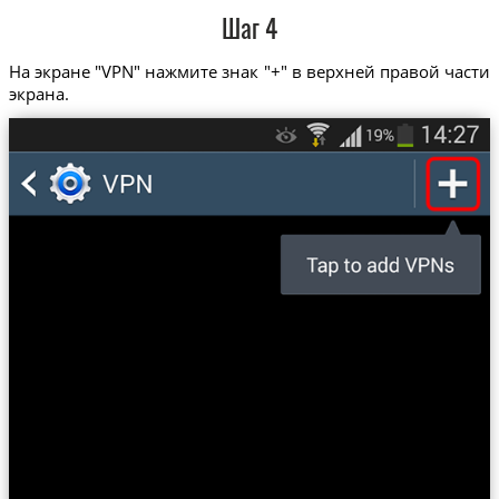
Шаг 4
На экране "VPN" нажмите знак "+" в верхней правой части
экрана.