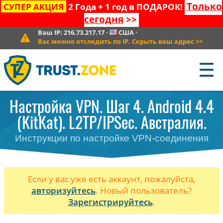
Только
СУПЕР АКЦИЯ
2 Года + 1 год в ПОДАРОК!
сегодня
>>
Ваш IP:
216.73.217.17
·
США
·
Вас можно отследить по IP. Скрыть ваш адрес
>>
☰
Настройка VPN. Шаг 4. Android 4.4
(KitKat). L2TP/IPSec. Австралия.
Инструкции по настройке VPN-соединения
Если у вас уже есть аккаунт, пожалуйста,
авторизуйтесь
. Новый пользователь?
Зарегистрируйтесь
.