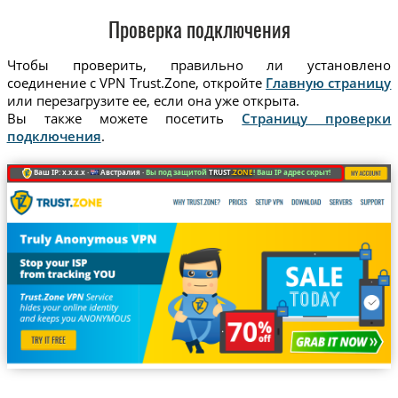
Проверка подключения
Чтобы проверить, правильно ли установлено
соединение с VPN Trust.Zone, откройте
Главную страницу
или перезагрузите ее, если она уже открыта.
Вы также можете посетить
Страницу проверки
подключения
.
Ваш IP: x.x.x.x ·
Австралия ·
Вы под защитой
TRUST
.ZONE
! Ваш IP адрес скрыт!