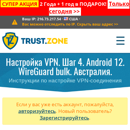
Только
СУПЕР АКЦИЯ
2 Года + 1 год в ПОДАРОК!
сегодня
>>
Ваш IP:
216.73.217.54
·
США
·
Вас можно отследить по IP. Скрыть ваш адрес
>>
☰
Настройка VPN. Шаг 4. Android 12.
WireGuard bulk. Австралия.
Инструкции по настройке VPN-соединения
Если у вас уже есть аккаунт, пожалуйста,
авторизуйтесь
. Новый пользователь?
Зарегистрируйтесь
.