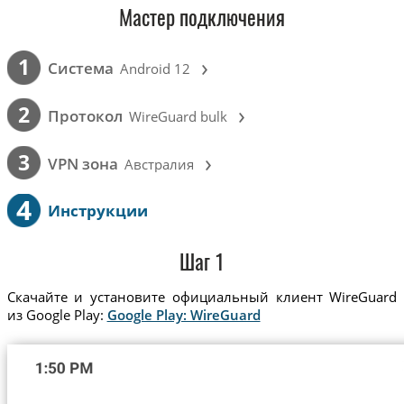
Мастер подключения
›
1
Cистема
Android 12
›
2
Протокол
WireGuard bulk
›
3
VPN зона
Австралия
4
Инструкции
Шаг 1
Скачайте и установите официальный клиент WireGuard
из Google Play:
Google Play: WireGuard