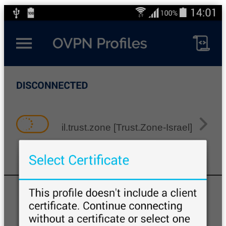
il.trust.zone [Trust.Zone-Israel]