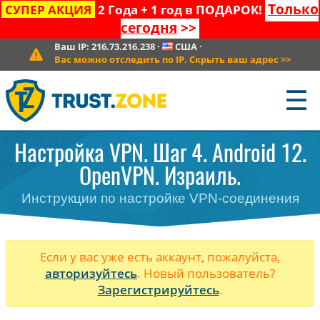
Только
СУПЕР АКЦИЯ
2 Года + 1 год в ПОДАРОК!
сегодня
>>
Ваш IP:
216.73.216.238
·
США
·
Вас можно отследить по IP. Скрыть ваш адрес
>>
☰
Настройка VPN. Шаг 4. Android 12.
OpenVPN. Израиль.
Инструкции по настройке VPN-соединения
Если у вас уже есть аккаунт, пожалуйста,
авторизуйтесь
. Новый пользователь?
Зарегистрируйтесь
.