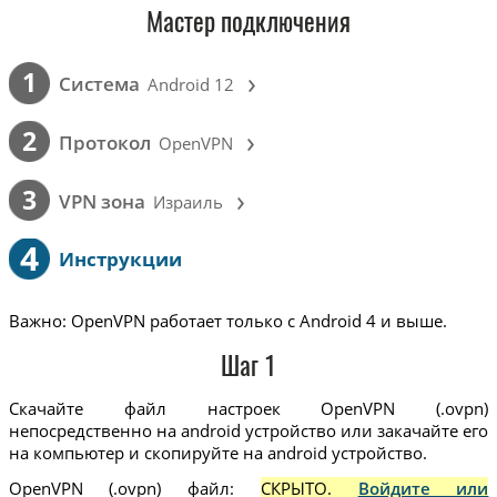
Мастер подключения
›
1
Cистема
Android 12
›
2
Протокол
OpenVPN
›
3
VPN зона
Израиль
4
Инструкции
Важно: OpenVPN работает только с Android 4 и выше.
Шаг 1
Скачайте файл настроек OpenVPN (.ovpn)
непосредственно на android устройство или закачайте его
на компьютер и скопируйте на android устройство.
OpenVPN (.ovpn) файл:
СКРЫТО.
Войдите или