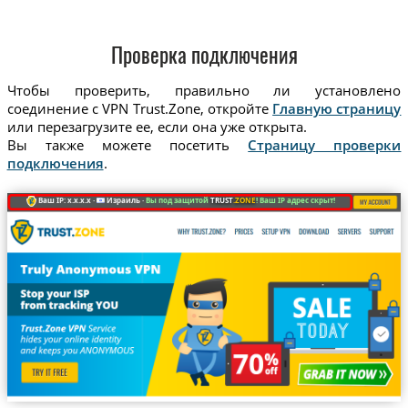
Проверка подключения
Чтобы проверить, правильно ли установлено
соединение с VPN Trust.Zone, откройте
Главную страницу
или перезагрузите ее, если она уже открыта.
Вы также можете посетить
Страницу проверки
подключения
.
Ваш IP: x.x.x.x ·
Израиль ·
Вы под защитой
TRUST
.ZONE
! Ваш IP адрес скрыт!