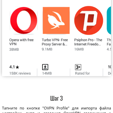
Шаг 3
Тапните по кнопке "OVPN Profile" для импорта файла
настройки .ovpn и создания OpenVPN соединения к