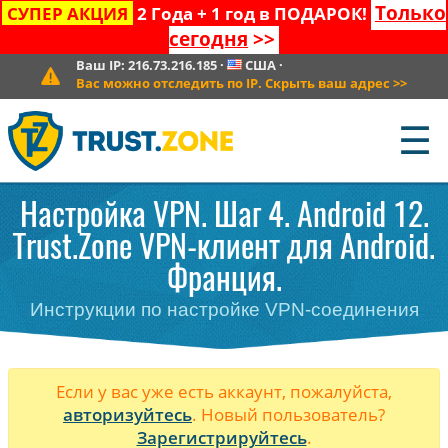
Только
СУПЕР АКЦИЯ
2 Года + 1 год в ПОДАРОК!
сегодня
>>
Ваш IP:
216.73.216.185
·
США
·
Вас можно отследить по IP. Скрыть ваш адрес
>>
☰
Настройка VPN. Шаг 4. Android 12.
Trust.Zone VPN-клиент для Android.
Франция.
Инструкции по настройке VPN-соединения
Если у вас уже есть аккаунт, пожалуйста,
авторизуйтесь
. Новый пользователь?
Зарегистрируйтесь
.