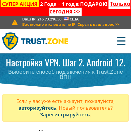
Только
СУПЕР АКЦИЯ
2 Года + 1 год в ПОДАРОК!
сегодня
>>
Ваш IP:
216.73.216.56
·
США
·
Вас можно отследить по IP. Скрыть ваш адрес
>>
☰
Настройка VPN. Шаг 2. Android 12.
Выберите способ подключения к Trust.Zone
ВПН
Если у вас уже есть аккаунт, пожалуйста,
авторизуйтесь
. Новый пользователь?
Зарегистрируйтесь
.