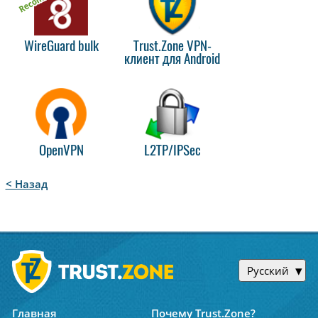
WireGuard bulk
Trust.Zone VPN-
клиент для Android
OpenVPN
L2TP/IPSec
< Назад
Русский
Главная
Почему Trust.Zone?