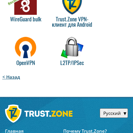
WireGuard bulk
Trust.Zone VPN-
клиент для Android
OpenVPN
L2TP/IPSec
< Назад
Русский
Главная
Почему Trust.Zone?