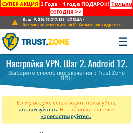
Только
СУПЕР АКЦИЯ
2 Года + 1 год в ПОДАРОК!
сегодня
>>
Ваш IP:
216.73.217.138
·
США
·
Вас можно отследить по IP. Скрыть ваш адрес
>>
☰
Настройка VPN. Шаг 2. Android 12.
Выберите способ подключения к Trust.Zone
ВПН
Если у вас уже есть аккаунт, пожалуйста,
авторизуйтесь
. Новый пользователь?
Зарегистрируйтесь
.