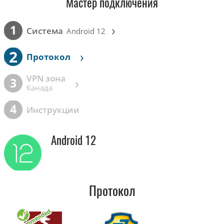
Мастер подключения
›
1
Cистема
Android 12
2
›
Протокол
VPN зона
›
3
Канада
4
Инструкции
Android 12
Протокол