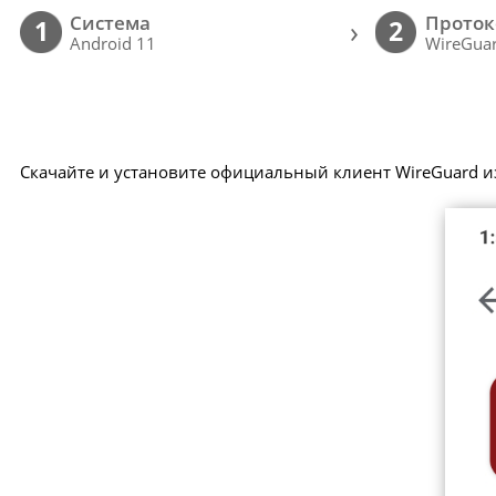
Cистема
Проток
›
1
2
Android 11
WireGuar
Скачайте и установите официальный клиент WireGuard из