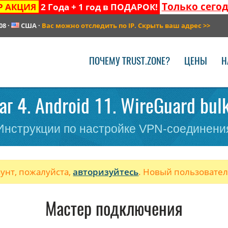
Только сего
Р АКЦИЯ
2 Года + 1 год в ПОДАРОК!
08
·
США
·
Вас можно отследить по IP. Скрыть ваш адрес
>>
ПОЧЕМУ TRUST.ZONE?
ЦЕНЫ
Н
г 4. Android 11. WireGuard bul
Инструкции по настройке VPN-соединени
аунт, пожалуйста,
авторизуйтесь
. Новый пользовате
Мастер подключения