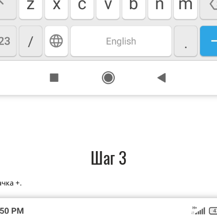
Шаг 3
чка +.