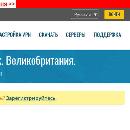
дня
>>
Русский
ВОЙТИ
АСТРОЙКА VPN
СКАЧАТЬ
СЕРВЕРЫ
ПОДДЕРЖКА
k. Великобритания.
я
ль?
Зарегистрируйтесь
.