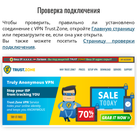
Проверка подключения
Чтобы проверить, правильно ли установлено
соединение с VPN Trust.Zone, откройте
Главную страницу
или перезагрузите ее, если она уже открыта.
Вы также можете посетить
Страницу проверки
подключения
.
Ваш IP: x.x.x.x ·
Латвия ·
Вы под защитой
TRUST
.ZONE
! Ваш IP адрес скрыт!