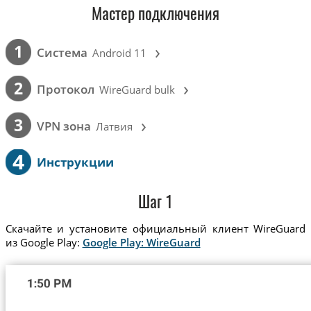
Мастер подключения
›
1
Cистема
Android 11
›
2
Протокол
WireGuard bulk
›
3
VPN зона
Латвия
4
Инструкции
Шаг 1
Скачайте и установите официальный клиент WireGuard
из Google Play:
Google Play: WireGuard