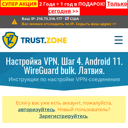
Только
СУПЕР АКЦИЯ
2 Года + 1 год в ПОДАРОК!
сегодня
>>
Ваш IP:
216.73.216.177
·
США
·
Вас можно отследить по IP. Скрыть ваш адрес
>>
☰
Настройка VPN. Шаг 4. Android 11.
WireGuard bulk. Латвия.
Инструкции по настройке VPN-соединения
Если у вас уже есть аккаунт, пожалуйста,
авторизуйтесь
. Новый пользователь?
Зарегистрируйтесь
.