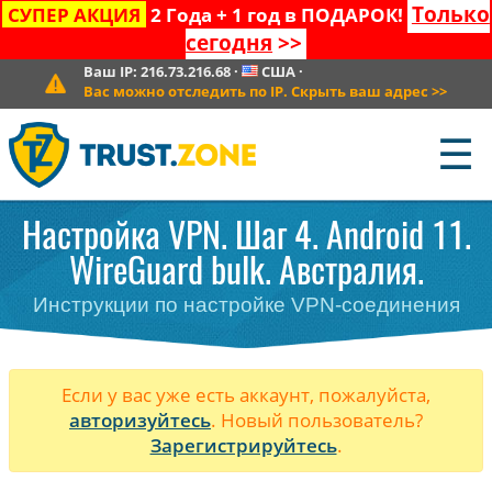
Только
СУПЕР АКЦИЯ
2 Года + 1 год в ПОДАРОК!
сегодня
>>
Ваш IP:
216.73.216.68
·
США
·
Вас можно отследить по IP. Скрыть ваш адрес
>>
☰
Настройка VPN. Шаг 4. Android 11.
WireGuard bulk. Австралия.
Инструкции по настройке VPN-соединения
Если у вас уже есть аккаунт, пожалуйста,
авторизуйтесь
. Новый пользователь?
Зарегистрируйтесь
.