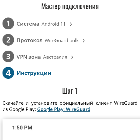
Мастер подключения
›
1
Cистема
Android 11
›
2
Протокол
WireGuard bulk
›
3
VPN зона
Австралия
4
Инструкции
Шаг 1
Скачайте и установите официальный клиент WireGuard
из Google Play:
Google Play: WireGuard