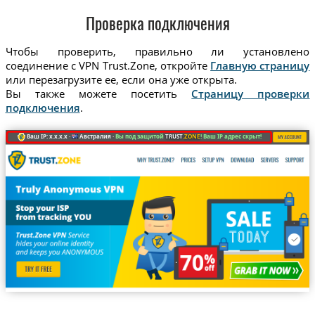
Проверка подключения
Чтобы проверить, правильно ли установлено
соединение с VPN Trust.Zone, откройте
Главную страницу
или перезагрузите ее, если она уже открыта.
Вы также можете посетить
Страницу проверки
подключения
.
Ваш IP: x.x.x.x ·
Австралия ·
Вы под защитой
TRUST
.ZONE
! Ваш IP адрес скрыт!