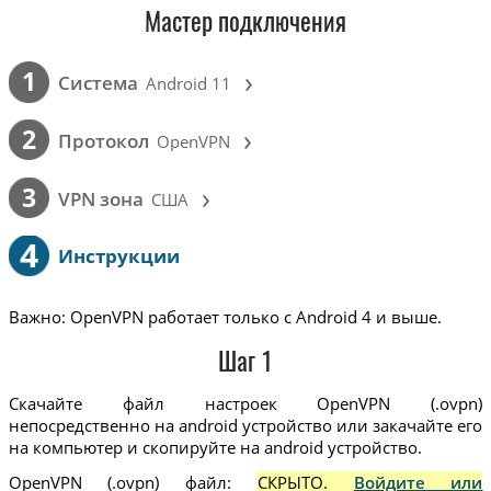
Мастер подключения
›
1
Cистема
Android 11
›
2
Протокол
OpenVPN
›
3
VPN зона
США
4
Инструкции
Важно: OpenVPN работает только с Android 4 и выше.
Шаг 1
Скачайте файл настроек OpenVPN (.ovpn)
непосредственно на android устройство или закачайте его
на компьютер и скопируйте на android устройство.
OpenVPN (.ovpn) файл:
СКРЫТО.
Войдите или