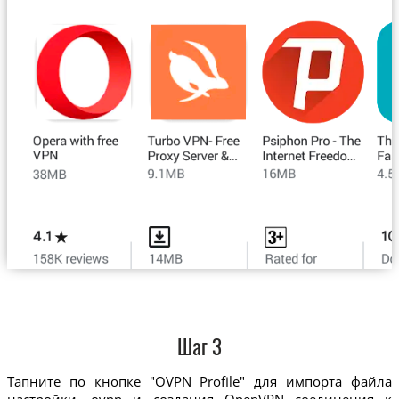
Шаг 3
Тапните по кнопке "OVPN Profile" для импорта файла
настройки .ovpn и создания OpenVPN соединения к