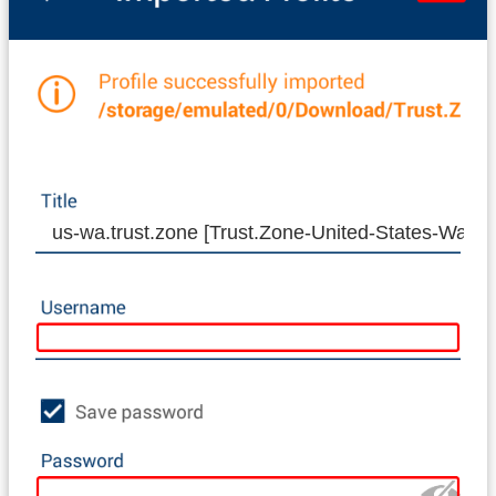
us-wa.trust.zone [Trust.Zone-United-States-Washi