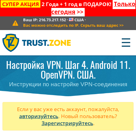
Только
СУПЕР АКЦИЯ
2 Года + 1 год в ПОДАРОК!
сегодня
>>
Ваш IP:
216.73.217.152
·
США
·
Вас можно отследить по IP. Скрыть ваш адрес
>>
☰
Настройка VPN. Шаг 4. Android 11.
OpenVPN. США.
Инструкции по настройке VPN-соединения
Если у вас уже есть аккаунт, пожалуйста,
авторизуйтесь
. Новый пользователь?
Зарегистрируйтесь
.