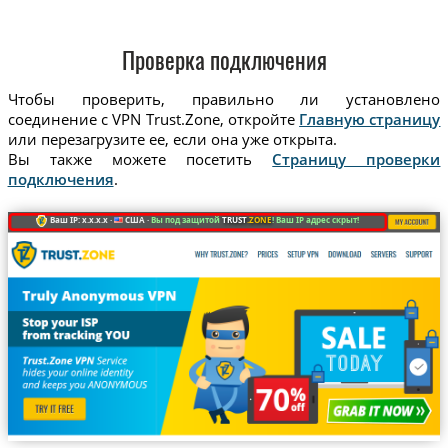
Проверка подключения
Чтобы проверить, правильно ли установлено
соединение с VPN Trust.Zone, откройте
Главную страницу
или перезагрузите ее, если она уже открыта.
Вы также можете посетить
Страницу проверки
подключения
.
Ваш IP: x.x.x.x ·
США ·
Вы под защитой
TRUST
.ZONE
! Ваш IP адрес скрыт!