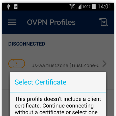
us-wa.trust.zone [Trust.Zone-United-