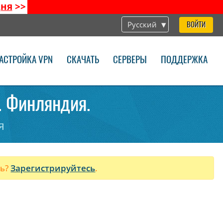
дня
>>
Русский
ВОЙТИ
АСТРОЙКА VPN
СКАЧАТЬ
СЕРВЕРЫ
ПОДДЕРЖКА
. Финляндия.
я
ль?
Зарегистрируйтесь
.