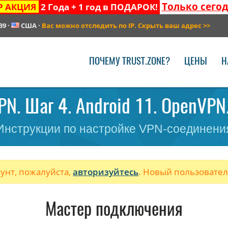
Только сего
Р АКЦИЯ
2 Года + 1 год в ПОДАРОК!
39
·
США
·
Вас можно отследить по IP. Скрыть ваш адрес
>>
ПОЧЕМУ TRUST.ZONE?
ЦЕНЫ
Н
PN. Шаг 4. Android 11. OpenVPN
Инструкции по настройке VPN-соединени
аунт, пожалуйста,
авторизуйтесь
. Новый пользовате
Мастер подключения