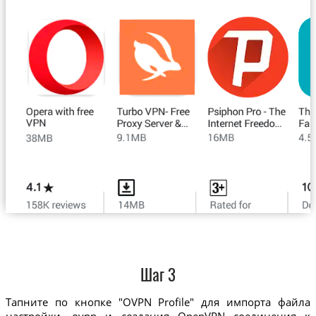
Шаг 3
Тапните по кнопке "OVPN Profile" для импорта файла
настройки .ovpn и создания OpenVPN соединения к