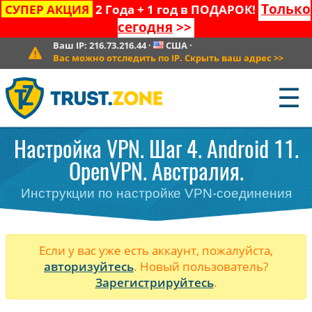
Только
СУПЕР АКЦИЯ
2 Года + 1 год в ПОДАРОК!
сегодня
>>
Ваш IP:
216.73.216.44
·
США
·
Вас можно отследить по IP. Скрыть ваш адрес
>>
☰
Настройка VPN. Шаг 4. Android 11.
OpenVPN. Австралия.
Инструкции по настройке VPN-соединения
Если у вас уже есть аккаунт, пожалуйста,
авторизуйтесь
. Новый пользователь?
Зарегистрируйтесь
.