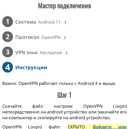
Мастер подключения
›
1
Cистема
Android 11
›
2
Протокол
OpenVPN
›
3
VPN зона
Австралия
4
Инструкции
Важно: OpenVPN работает только с Android 4 и выше.
Шаг 1
Скачайте файл настроек OpenVPN (.ovpn)
непосредственно на android устройство или закачайте его
на компьютер и скопируйте на android устройство.
OpenVPN (.ovpn) файл:
СКРЫТО.
Войдите или