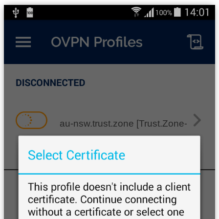
au-nsw.trust.zone [Trust.Zone-Austra