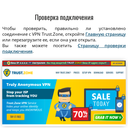
Проверка подключения
Чтобы проверить, правильно ли установлено
соединение с VPN Trust.Zone, откройте
Главную страницу
или перезагрузите ее, если она уже открыта.
Вы также можете посетить
Страницу проверки
подключения
.
Ваш IP: x.x.x.x ·
Австралия ·
Вы под защитой
TRUST
.ZONE
! Ваш IP адрес скрыт!