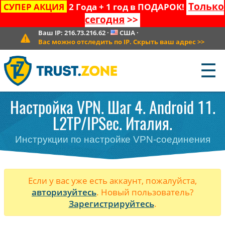
Только
СУПЕР АКЦИЯ
2 Года + 1 год в ПОДАРОК!
сегодня
>>
Ваш IP:
216.73.216.62
·
США
·
Вас можно отследить по IP. Скрыть ваш адрес
>>
☰
Настройка VPN. Шаг 4. Android 11.
L2TP/IPSec. Италия.
Инструкции по настройке VPN-соединения
Если у вас уже есть аккаунт, пожалуйста,
авторизуйтесь
. Новый пользователь?
Зарегистрируйтесь
.