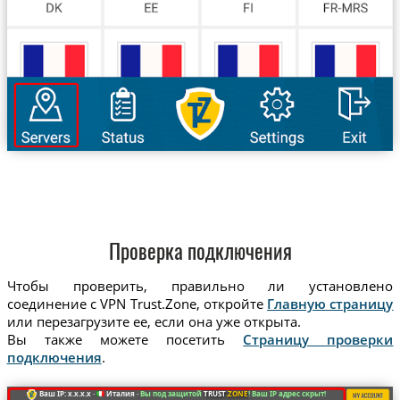
Проверка подключения
Чтобы проверить, правильно ли установлено
соединение с VPN Trust.Zone, откройте
Главную страницу
или перезагрузите ее, если она уже открыта.
Вы также можете посетить
Страницу проверки
подключения
.
Ваш IP: x.x.x.x ·
Италия ·
Вы под защитой
TRUST
.ZONE
! Ваш IP адрес скрыт!