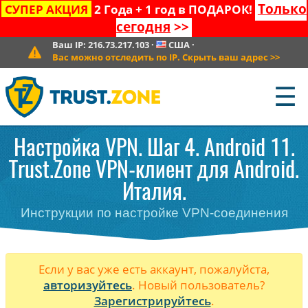
Только
СУПЕР АКЦИЯ
2 Года + 1 год в ПОДАРОК!
сегодня
>>
Ваш IP:
216.73.217.103
·
США
·
Вас можно отследить по IP. Скрыть ваш адрес
>>
☰
Настройка VPN. Шаг 4. Android 11.
Trust.Zone VPN-клиент для Android.
Италия.
Инструкции по настройке VPN-соединения
Если у вас уже есть аккаунт, пожалуйста,
авторизуйтесь
. Новый пользователь?
Зарегистрируйтесь
.