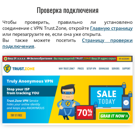
Проверка подключения
Чтобы проверить, правильно ли установлено
соединение с VPN Trust.Zone, откройте
Главную страницу
или перезагрузите ее, если она уже открыта.
Вы также можете посетить
Страницу проверки
подключения
.
Ваш IP: x.x.x.x ·
Великобритания ·
Вы под защитой
TRUST
.ZONE
! Ваш IP адрес скрыт!