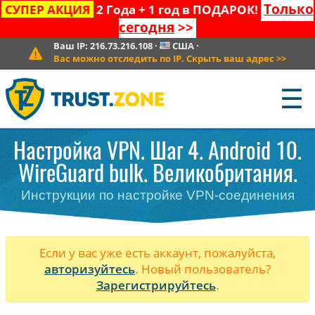
Только
СУПЕР АКЦИЯ
2 Года + 1 год в ПОДАРОК!
сегодня
>>
Ваш IP:
216.73.216.108
·
США
·
Вас можно отследить по IP. Скрыть ваш адрес
>>
☰
Настройка VPN. Шаг 4. Android 10.
WireGuard bulk. Великобритания.
Инструкции по настройке VPN-соединения
Если у вас уже есть аккаунт, пожалуйста,
авторизуйтесь
. Новый пользователь?
Зарегистрируйтесь
.