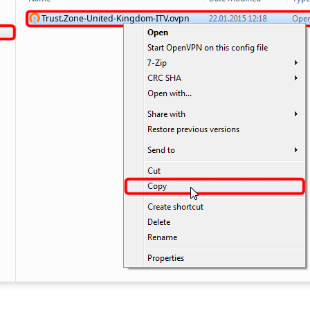
Trust.Zone-United-Kingdom-ITV.ovpn