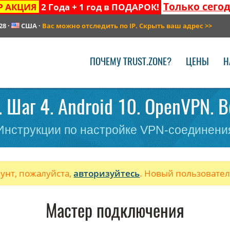
Только сего
Р АКЦИЯ
2 Года + 1 год в ПОДАРОК!
28
·
США
·
Вас можно отследить по IP. Скрыть ваш адрес
>>
ПОЧЕМУ TRUST.ZONE?
ЦЕНЫ
Н
 Шаг 4. Android 10. OpenVPN. 
Инструкции по настройке VPN-соединени
аунт, пожалуйста,
авторизуйтесь
. Новый пользовате
Мастер подключения