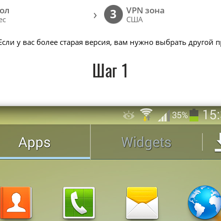
ол
VPN зона
›
3
ec
США
 Если у вас более старая версия, вам нужно выбрать другой 
Шаг 1