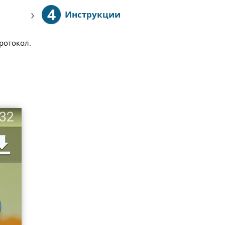
4
›
Инструкции
протокол.