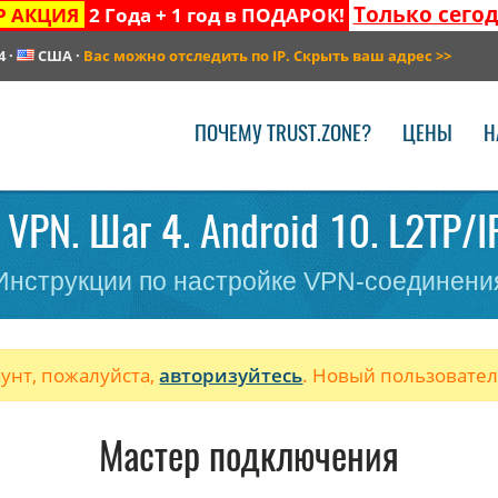
Только сего
Р АКЦИЯ
2 Года + 1 год в ПОДАРОК!
4
·
США
·
Вас можно отследить по IP. Скрыть ваш адрес
>>
ПОЧЕМУ TRUST.ZONE?
ЦЕНЫ
Н
VPN. Шаг 4. Android 10. L2TP/
Инструкции по настройке VPN-соединени
аунт, пожалуйста,
авторизуйтесь
. Новый пользовате
Мастер подключения