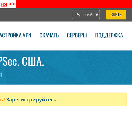
дня
>>
Русский
ВОЙТИ
АСТРОЙКА VPN
СКАЧАТЬ
СЕРВЕРЫ
ПОДДЕРЖКА
IPSec. США.
я
ль?
Зарегистрируйтесь
.