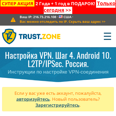
Только
СУПЕР АКЦИЯ
2 Года + 1 год в ПОДАРОК!
сегодня
>>
Ваш IP:
216.73.216.108
·
США
·
Вас можно отследить по IP. Скрыть ваш адрес
>>
☰
Настройка VPN. Шаг 4. Android 10.
L2TP/IPSec. Россия.
Инструкции по настройке VPN-соединения
Если у вас уже есть аккаунт, пожалуйста,
авторизуйтесь
. Новый пользователь?
Зарегистрируйтесь
.