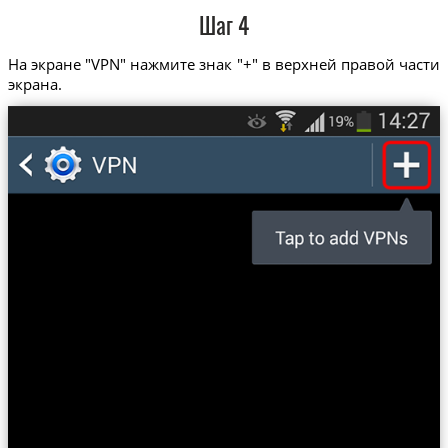
Шаг 4
На экране "VPN" нажмите знак "+" в верхней правой части
экрана.