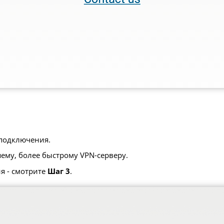
 подключения.
шему, более быстрому VPN-серверу.
я - смотрите
Шаг 3
.