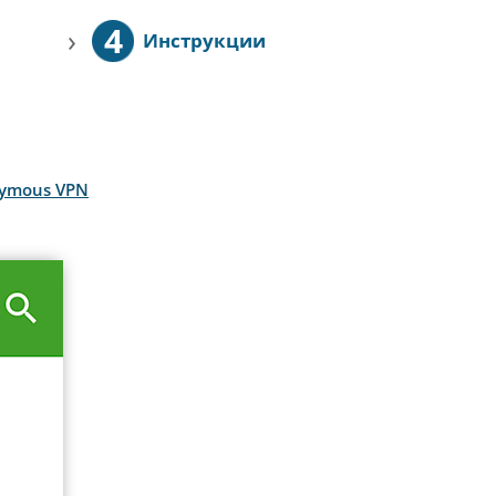
4
›
Инструкции
onymous VPN