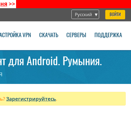
дня
>>
Русский
ВОЙТИ
АСТРОЙКА VPN
СКАЧАТЬ
СЕРВЕРЫ
ПОДДЕРЖКА
нт для Android. Румыния.
я
ль?
Зарегистрируйтесь
.