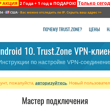
Только сего
Р АКЦИЯ
2 Года + 1 год в ПОДАРОК!
54
·
США
·
Вас можно отследить по IP. Скрыть ваш адрес
>>
ПОЧЕМУ TRUST.ZONE?
ЦЕНЫ
Н
ndroid 10. Trust.Zone VPN-клие
Инструкции по настройке VPN-соединени
аунт, пожалуйста,
авторизуйтесь
. Новый пользовате
Мастер подключения