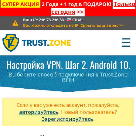
Только
СУПЕР АКЦИЯ
2 Года + 1 год в ПОДАРОК!
сегодня
>>
Ваш IP:
216.73.216.33
·
США
·
Вас можно отследить по IP. Скрыть ваш адрес
>>
☰
Настройка VPN. Шаг 2. Android 10.
Выберите способ подключения к Trust.Zone
ВПН
Если у вас уже есть аккаунт, пожалуйста,
авторизуйтесь
. Новый пользователь?
Зарегистрируйтесь
.