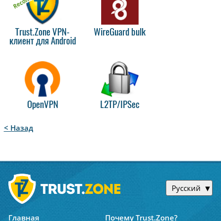
Trust.Zone VPN-
WireGuard bulk
клиент для Android
OpenVPN
L2TP/IPSec
< Назад
Русский
Главная
Почему Trust.Zone?