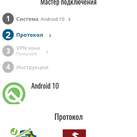
Мастер подключения
›
1
Cистема
Android 10
2
›
Протокол
VPN зона
›
3
Румыния
4
Инструкции
Android 10
Протокол