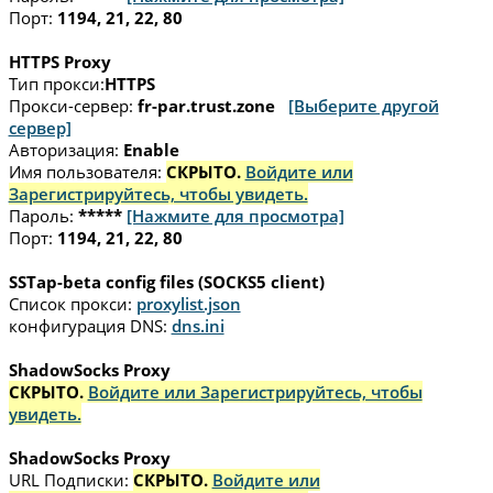
Порт:
1194, 21, 22, 80
HTTPS Proxy
Тип прокси:
HTTPS
Прокси-сервер:
fr-par.trust.zone
[Выберите другой
сервер]
Авторизация:
Enable
Имя пользователя:
СКРЫТО.
Войдите или
Зарегистрируйтесь, чтобы увидеть.
Пароль:
*****
[Нажмите для просмотра]
Порт:
1194, 21, 22, 80
SSTap-beta config files (SOCKS5 client)
Список прокси:
proxylist.json
конфигурация DNS:
dns.ini
ShadowSocks Proxy
СКРЫТО.
Войдите или Зарегистрируйтесь, чтобы
увидеть.
ShadowSocks Proxy
URL Подписки:
СКРЫТО.
Войдите или