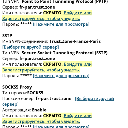
Тип VPN:
Point to Point Tunneling Protocol (PPTP)
Сервер:
fr-par.trust.zone
Имя пользователя:
СКРЫТО.
Войдите или
Зарегистрируйтесь, чтобы увидеть.
Пароль:
*****
[Нажмите для просмотра]
SSTP
Имя VPN-соединения:
Trust.Zone-France-Paris
[Выберите другой сервер]
Тип VPN:
Secure Socket Tunneling Protocol (SSTP)
Сервер:
fr-par.trust.zone
Имя пользователя:
СКРЫТО.
Войдите или
Зарегистрируйтесь, чтобы увидеть.
Пароль:
*****
[Нажмите для просмотра]
SOCKS5 Proxy
Тип прокси:
SOCKS5
Прокси-сервер:
fr-par.trust.zone
[Выберите другой
сервер]
Авторизация:
Enable
Имя пользователя:
СКРЫТО.
Войдите или
Зарегистрируйтесь, чтобы увидеть.
Пароль:
*****
[Нажмите для просмотра]