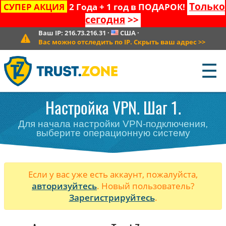
Только
СУПЕР АКЦИЯ
2 Года + 1 год в ПОДАРОК!
сегодня
>>
Ваш IP:
216.73.216.31
·
США
·
Вас можно отследить по IP. Скрыть ваш адрес
>>
☰
Настройка VPN. Шаг 1.
Для начала настройки VPN-подключения,
выберите операционную систему
Если у вас уже есть аккаунт, пожалуйста,
авторизуйтесь
. Новый пользователь?
Зарегистрируйтесь
.