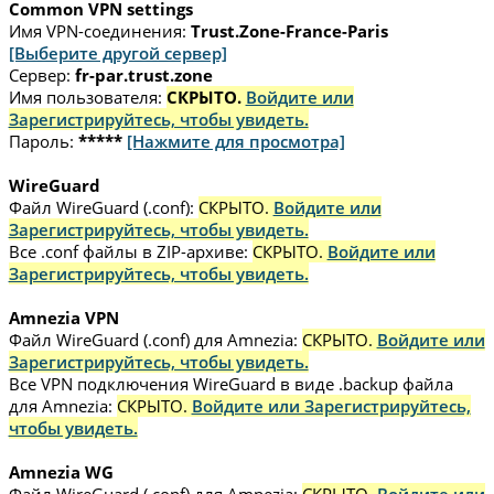
Common VPN settings
Имя VPN-соединения:
Trust.Zone-France-Paris
[Выберите другой сервер]
Сервер:
fr-par.trust.zone
Имя пользователя:
СКРЫТО.
Войдите или
Зарегистрируйтесь, чтобы увидеть.
Пароль:
*****
[Нажмите для просмотра]
WireGuard
Файл WireGuard (.conf):
СКРЫТО.
Войдите или
Зарегистрируйтесь, чтобы увидеть.
Все .conf файлы в ZIP-архиве:
СКРЫТО.
Войдите или
Зарегистрируйтесь, чтобы увидеть.
Amnezia VPN
Файл WireGuard (.conf) для Amnezia:
СКРЫТО.
Войдите или
Зарегистрируйтесь, чтобы увидеть.
Все VPN подключения WireGuard в виде .backup файла
для Amnezia:
СКРЫТО.
Войдите или Зарегистрируйтесь,
чтобы увидеть.
Amnezia WG
Файл WireGuard (.conf) для Amnezia:
СКРЫТО.
Войдите или