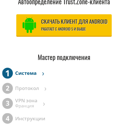
Автоопределение Trust.Zone-клиента
СКАЧАТЬ КЛИЕНТ ДЛЯ ANDROID
РАБОТАЕТ С ANDROID 5 И ВЫШЕ
Мастер подключения
1
›
Cистема
›
2
Протокол
VPN зона
›
3
Франция
4
Инструкции