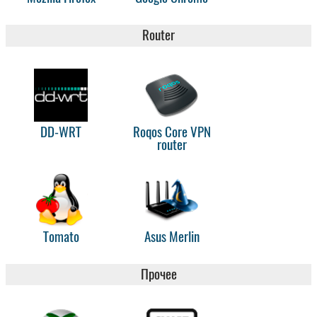
Router
DD-WRT
Roqos Core VPN
router
Tomato
Asus Merlin
Прочее