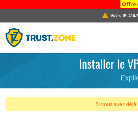
Offre 
Votre IP:
216.7
Installer le 
Expli
Si vous avez déj