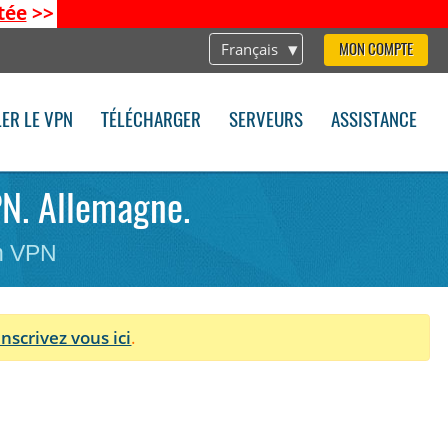
tée
>>
Français
MON COMPTE
LER LE VPN
TÉLÉCHARGER
SERVEURS
ASSISTANCE
PN. Allemagne.
on VPN
Inscrivez vous ici
.