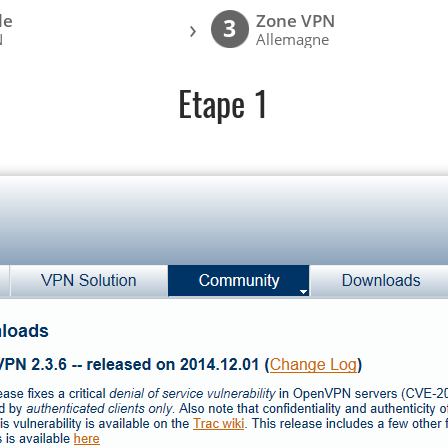
le
Zone VPN
›
3
N
Allemagne
Etape 1