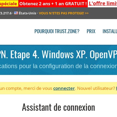
L'offre limi
spéciale
Obtenez 2 ans + 1 an GRATUIT !
3.217.6
·
États-Unis
·
VOUS N'ETES PAS PROTEGE!
>>
POURQUOI TRUST.ZONE?
PRIX
INSTAL
VPN. Etape 4. Windows XP. OpenV
cations pour la configuration de la connexi
à un compte, merci de vous
connecter
. Nouvel utilisateur?
Assistant de connexion