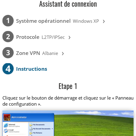
Assistant de connexion
›
1
Système opérationnel
Windows XP
›
2
Protocole
L2TP/IPSec
›
3
Zone VPN
Albanie
4
Instructions
Etape 1
Cliquez sur le bouton de démarrage et cliquez sur le « Panneau
de configuration ».