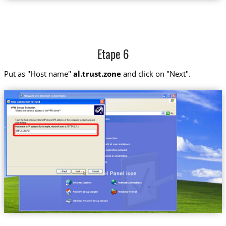
Etape 6
Put as "Host name"
al.trust.zone
and click on "Next".
al.trust.zone