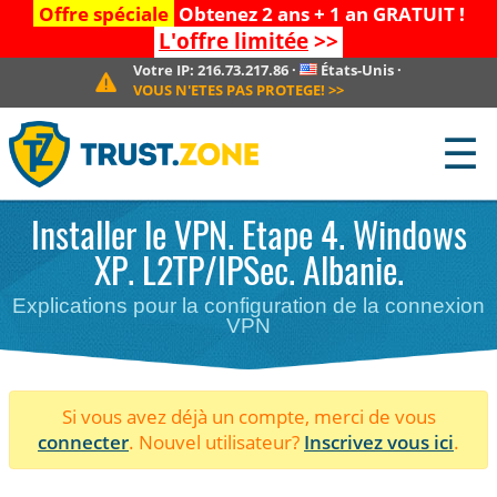
Offre spéciale
Obtenez 2 ans + 1 an GRATUIT !
L'offre limitée
>>
Votre IP:
216.73.217.86
·
États-Unis
·
VOUS N'ETES PAS PROTEGE!
>>
☰
Installer le VPN. Etape 4. Windows
XP. L2TP/IPSec. Albanie.
Explications pour la configuration de la connexion
VPN
Si vous avez déjà un compte, merci de vous
connecter
. Nouvel utilisateur?
Inscrivez vous ici
.