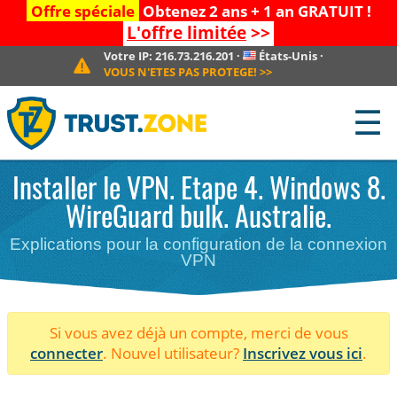
Offre spéciale
Obtenez 2 ans + 1 an GRATUIT !
L'offre limitée
>>
Votre IP:
216.73.216.201
·
États-Unis
·
VOUS N'ETES PAS PROTEGE!
>>
☰
Installer le VPN. Etape 4. Windows 8.
WireGuard bulk. Australie.
Explications pour la configuration de la connexion
VPN
Si vous avez déjà un compte, merci de vous
connecter
. Nouvel utilisateur?
Inscrivez vous ici
.