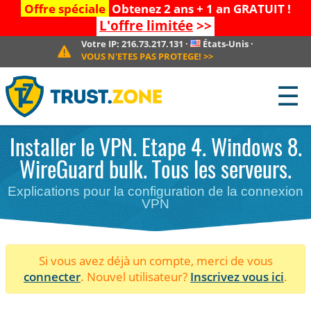
Offre spéciale
Obtenez 2 ans + 1 an GRATUIT !
L'offre limitée
>>
Votre IP:
216.73.217.131
·
États-Unis
·
VOUS N'ETES PAS PROTEGE!
>>
☰
Installer le VPN. Etape 4. Windows 8.
WireGuard bulk. Tous les serveurs.
Explications pour la configuration de la connexion
VPN
Si vous avez déjà un compte, merci de vous
connecter
. Nouvel utilisateur?
Inscrivez vous ici
.