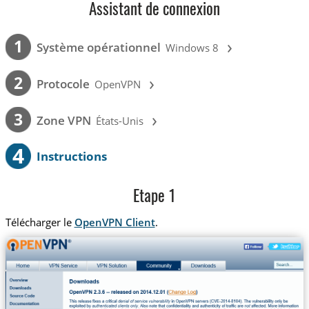
Assistant de connexion
›
1
Système opérationnel
Windows 8
›
2
Protocole
OpenVPN
›
3
Zone VPN
États-Unis
4
Instructions
Etape 1
Télécharger le
OpenVPN Client
.