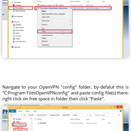
Trust.Zone-United-States-New-Jersey
Navigate to your OpenVPN "config" folder, by-defalut this is
"C:Program FilesOpenVPNconfig" and paste config file(s) there:
right click on free space in folder then click "Paste".