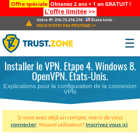
Offre spéciale
Obtenez 2 ans + 1 an GRATUIT !
L'offre limitée
>>
Votre IP:
216.73.216.216
·
États-Unis
·
VOUS N'ETES PAS PROTEGE!
>>
☰
Installer le VPN. Etape 4. Windows 8.
OpenVPN. États-Unis.
Explications pour la configuration de la connexion
VPN
Si vous avez déjà un compte, merci de vous
connecter
. Nouvel utilisateur?
Inscrivez vous ici
.