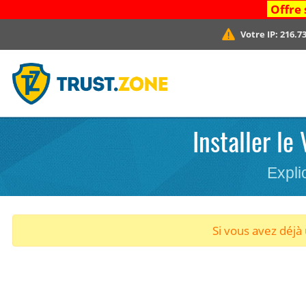
Offre 
Votre IP:
216.73
Installer l
Expli
Si vous avez déj