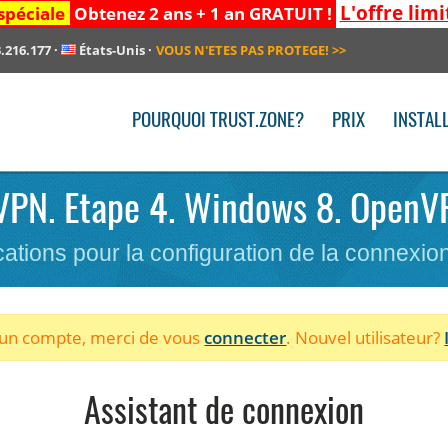
L'offre limi
spéciale
Obtenez 2 ans + 1 an GRATUIT !
.216.177
·
États-Unis
·
VOUS N'ETES PAS PROTEGE!
>>
POURQUOI TRUST.ZONE?
PRIX
INSTAL
e VPN. Etape 4. Windows 8. OpenVP
cations pour la configuration de la connexi
à un compte, merci de vous
connecter
. Nouvel utilisateur?
Assistant de connexion