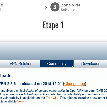
le
Zone VPN
›
3
N
Lettonie
Etape 1