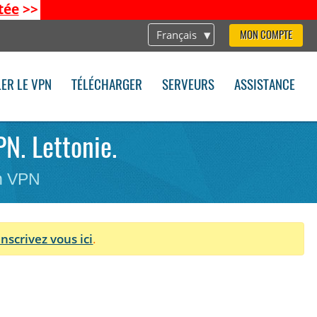
tée
>>
Français
MON COMPTE
LER LE VPN
TÉLÉCHARGER
SERVEURS
ASSISTANCE
N. Lettonie.
on VPN
Inscrivez vous ici
.