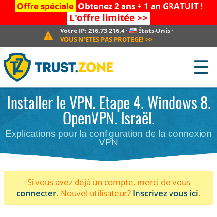
Offre spéciale
Obtenez 2 ans + 1 an GRATUIT !
L'offre limitée
>>
Votre IP:
216.73.216.4
·
États-Unis
·
VOUS N'ETES PAS PROTEGE!
>>
☰
Installer le VPN. Etape 4. Windows 8.
OpenVPN. Israël.
Explications pour la configuration de la connexion
VPN
Si vous avez déjà un compte, merci de vous
connecter
. Nouvel utilisateur?
Inscrivez vous ici
.