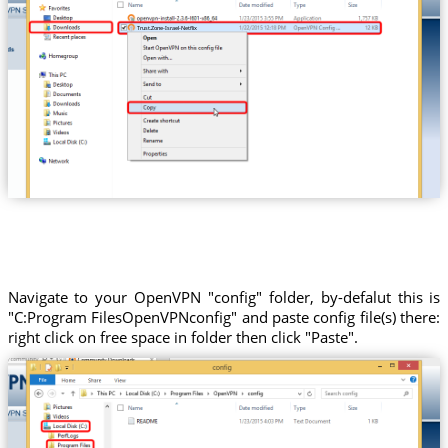
Trust.Zone-Israel-Netflix
Navigate to your OpenVPN "config" folder, by-defalut this is
"C:Program FilesOpenVPNconfig" and paste config file(s) there:
right click on free space in folder then click "Paste".