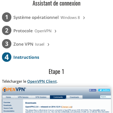
Assistant de connexion
›
1
Système opérationnel
Windows 8
›
2
Protocole
OpenVPN
›
3
Zone VPN
Israël
4
Instructions
Etape 1
Télécharger le
OpenVPN Client
.