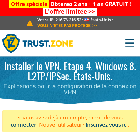
Offre spéciale
Obtenez 2 ans + 1 an GRATUIT !
L'offre limitée
>>
Votre IP:
216.73.216.52
·
États-Unis
·
VOUS N'ETES PAS PROTEGE!
>>
☰
Installer le VPN. Etape 4. Windows 8.
L2TP/IPSec. États-Unis.
Explications pour la configuration de la connexion
VPN
Si vous avez déjà un compte, merci de vous
connecter
. Nouvel utilisateur?
Inscrivez vous ici
.