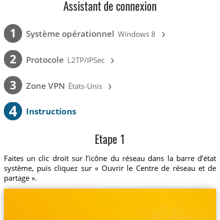
Assistant de connexion
›
1
Système opérationnel
Windows 8
›
2
Protocole
L2TP/IPSec
›
3
Zone VPN
États-Unis
4
Instructions
Etape 1
Faites un clic droit sur l’icône du réseau dans la barre d’état
système, puis cliquez sur « Ouvrir le Centre de réseau et de
partage ».