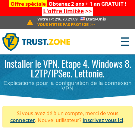
Offre spéciale
Obtenez 2 ans + 1 an GRATUIT !
L'offre limitée
>>
Votre IP:
216.73.217.9
·
États-Unis
·
VOUS N'ETES PAS PROTEGE!
>>
☰
Installer le VPN. Etape 4. Windows 8.
L2TP/IPSec. Lettonie.
Explications pour la configuration de la connexion
VPN
Si vous avez déjà un compte, merci de vous
connecter
. Nouvel utilisateur?
Inscrivez vous ici
.