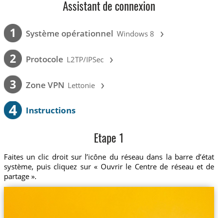
Assistant de connexion
›
1
Système opérationnel
Windows 8
›
2
Protocole
L2TP/IPSec
›
3
Zone VPN
Lettonie
4
Instructions
Etape 1
Faites un clic droit sur l’icône du réseau dans la barre d’état
système, puis cliquez sur « Ouvrir le Centre de réseau et de
partage ».