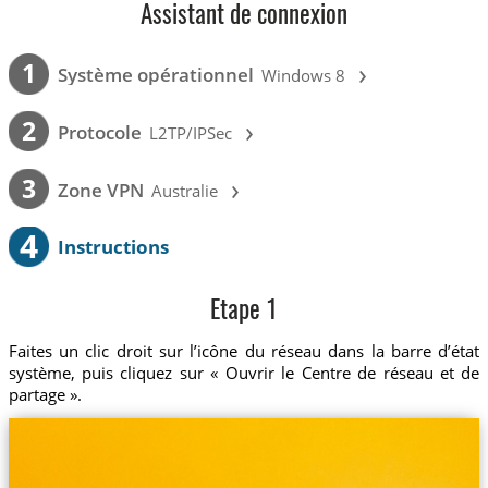
Assistant de connexion
›
1
Système opérationnel
Windows 8
›
2
Protocole
L2TP/IPSec
›
3
Zone VPN
Australie
4
Instructions
Etape 1
Faites un clic droit sur l’icône du réseau dans la barre d’état
système, puis cliquez sur « Ouvrir le Centre de réseau et de
partage ».