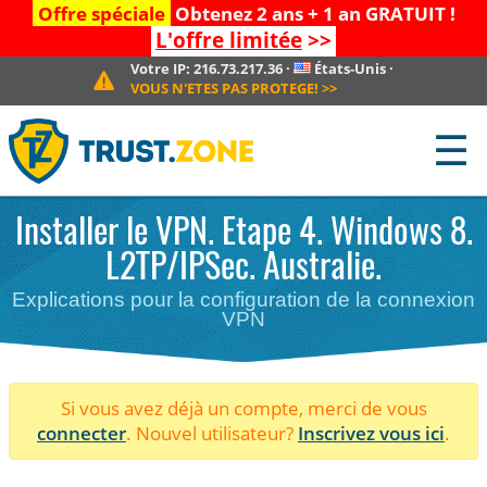
Offre spéciale
Obtenez 2 ans + 1 an GRATUIT !
L'offre limitée
>>
Votre IP:
216.73.217.36
·
États-Unis
·
VOUS N'ETES PAS PROTEGE!
>>
☰
Installer le VPN. Etape 4. Windows 8.
L2TP/IPSec. Australie.
Explications pour la configuration de la connexion
VPN
Si vous avez déjà un compte, merci de vous
connecter
. Nouvel utilisateur?
Inscrivez vous ici
.