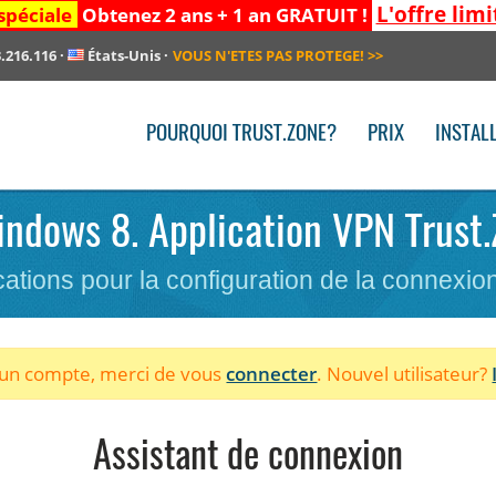
L'offre limi
spéciale
Obtenez 2 ans + 1 an GRATUIT !
.216.116
·
États-Unis
·
VOUS N'ETES PAS PROTEGE!
>>
POURQUOI TRUST.ZONE?
PRIX
INSTAL
Windows 8. Application VPN Trust
cations pour la configuration de la connexi
à un compte, merci de vous
connecter
. Nouvel utilisateur?
Assistant de connexion