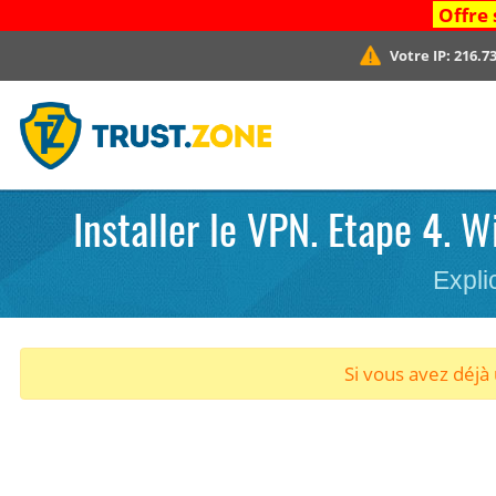
Offre 
Votre IP:
216.73
Installer le VPN. Etape 4. 
Expli
Si vous avez déj