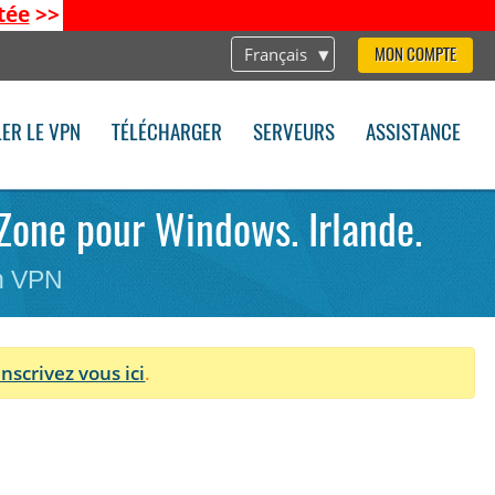
tée
>>
Français
MON COMPTE
LER LE VPN
TÉLÉCHARGER
SERVEURS
ASSISTANCE
.Zone pour Windows. Irlande.
on VPN
Inscrivez vous ici
.