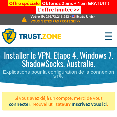
Offre spéciale
Obtenez 2 ans + 1 an GRATUIT !
L'offre limitée
>>
Votre IP:
216.73.216.243
·
États-Unis
·
VOUS N'ETES PAS PROTEGE!
>>
☰
Installer le VPN. Etape 4. Windows 7.
ShadowSocks. Australie.
Explications pour la configuration de la connexion
VPN
Si vous avez déjà un compte, merci de vous
connecter
. Nouvel utilisateur?
Inscrivez vous ici
.