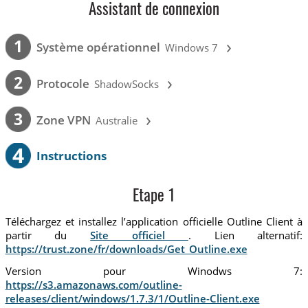
Assistant de connexion
›
1
Système opérationnel
Windows 7
›
2
Protocole
ShadowSocks
›
3
Zone VPN
Australie
4
Instructions
Etape 1
Téléchargez et installez l’application officielle Outline Client à
partir du
Site officiel
. Lien alternatif:
https://trust.zone/fr/downloads/Get_Outline.exe
Version pour Winodws 7:
https://s3.amazonaws.com/outline-
releases/client/windows/1.7.3/1/Outline-Client.exe