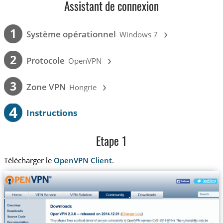
Assistant de connexion
›
1
Système opérationnel
Windows 7
›
2
Protocole
OpenVPN
›
3
Zone VPN
Hongrie
4
Instructions
Etape 1
Télécharger le
OpenVPN Client
.