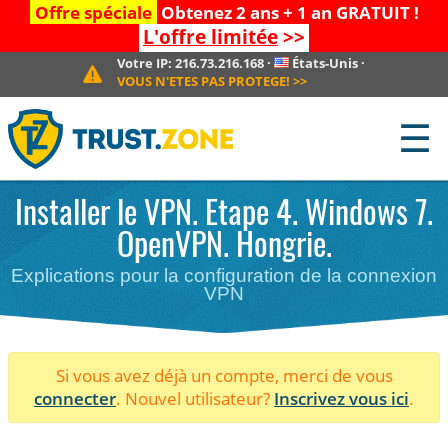
Offre spéciale
Obtenez 2 ans + 1 an GRATUIT !
L'offre limitée
>>
Votre IP:
216.73.216.168
·
États-Unis
·
VOUS N'ETES PAS PROTEGE!
>>
☰
Installer le VPN. Etape 4. Windows 7.
OpenVPN. Hongrie.
Explications pour la configuration de la connexion
VPN
Si vous avez déjà un compte, merci de vous
connecter
. Nouvel utilisateur?
Inscrivez vous ici
.