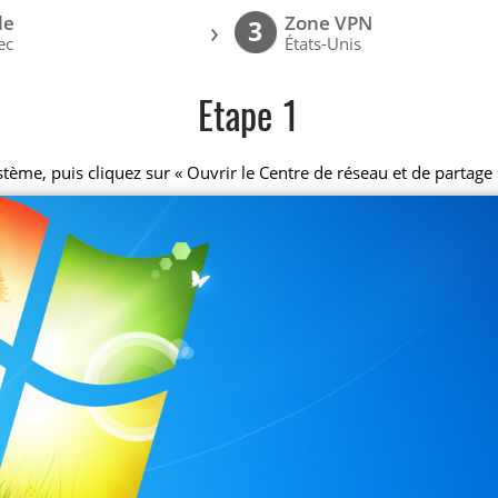
le
Zone VPN
›
3
ec
États-Unis
Etape 1
ystème, puis cliquez sur « Ouvrir le Centre de réseau et de partage 