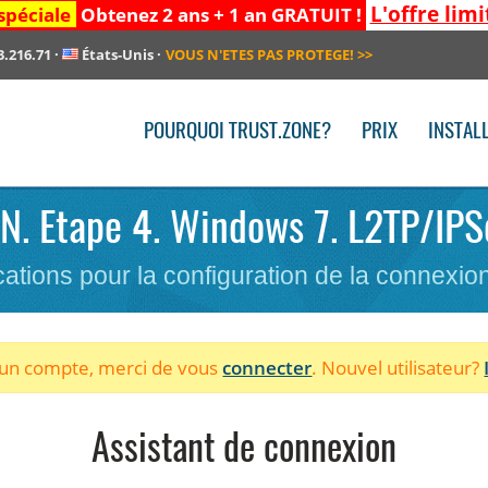
L'offre limi
spéciale
Obtenez 2 ans + 1 an GRATUIT !
3.216.71
·
États-Unis
·
VOUS N'ETES PAS PROTEGE!
>>
POURQUOI TRUST.ZONE?
PRIX
INSTAL
PN. Etape 4. Windows 7. L2TP/IPS
cations pour la configuration de la connexi
à un compte, merci de vous
connecter
. Nouvel utilisateur?
Assistant de connexion