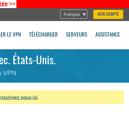
tée
>>
Français
MON COMPTE
LER LE VPN
TÉLÉCHARGER
SERVEURS
ASSISTANCE
ec. États-Unis.
on VPN
Inscrivez vous ici
.