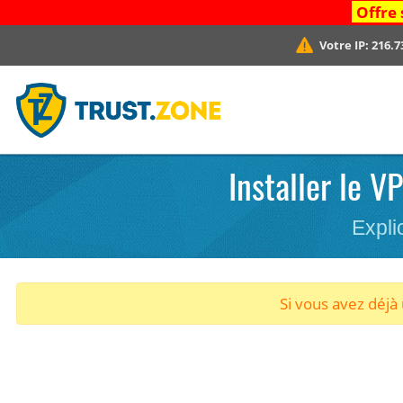
Offre 
Votre IP:
216.7
Installer le V
Expli
Si vous avez déj