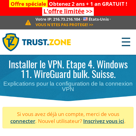
Offre spéciale
Obtenez 2 ans + 1 an GRATUIT !
L'offre limitée
>>
Votre IP:
216.73.216.104
·
États-Unis
·
VOUS N'ETES PAS PROTEGE!
>>
☰
Installer le VPN. Etape 4. Windows
11. WireGuard bulk. Suisse.
Explications pour la configuration de la connexion
VPN
Si vous avez déjà un compte, merci de vous
connecter
. Nouvel utilisateur?
Inscrivez vous ici
.