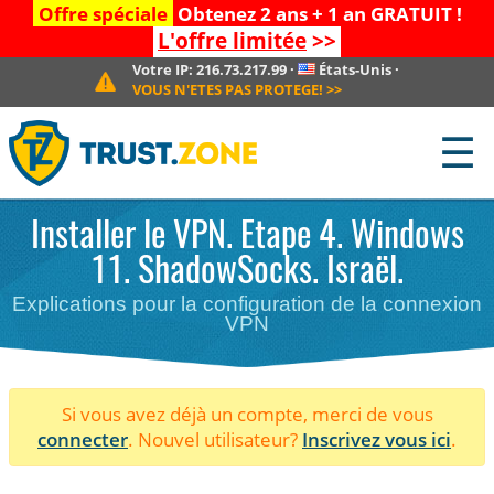
Offre spéciale
Obtenez 2 ans + 1 an GRATUIT !
L'offre limitée
>>
Votre IP:
216.73.217.99
·
États-Unis
·
VOUS N'ETES PAS PROTEGE!
>>
☰
Installer le VPN. Etape 4. Windows
11. ShadowSocks. Israël.
Explications pour la configuration de la connexion
VPN
Si vous avez déjà un compte, merci de vous
connecter
. Nouvel utilisateur?
Inscrivez vous ici
.