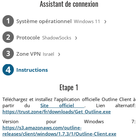
Assistant de connexion
›
1
Système opérationnel
Windows 11
›
2
Protocole
ShadowSocks
›
3
Zone VPN
Israël
4
Instructions
Etape 1
Téléchargez et installez l’application officielle Outline Client à
partir du
Site officiel
. Lien alternatif:
https://trust.zone/fr/downloads/Get_Outline.exe
Version pour Winodws 7:
https://s3.amazonaws.com/outline-
releases/client/windows/1.7.3/1/Outline-Client.exe