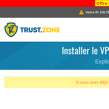
Offre 
Votre IP:
216.73
Installer le 
Expli
Si vous avez déj