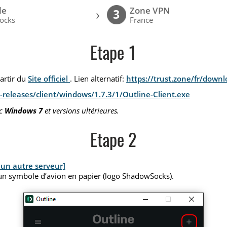
le
Zone VPN
›
3
ocks
France
Etape 1
partir du
Site officiel
. Lien alternatif:
https://trust.zone/fr/down
releases/client/windows/1.7.3/1/Outline-Client.exe
ec
Windows 7
et versions ultérieures.
Etape 2
 un autre serveur]
un symbole d’avion en papier (logo ShadowSocks).