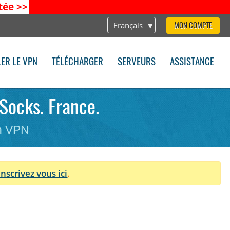
tée
>>
Français
MON COMPTE
LER LE VPN
TÉLÉCHARGER
SERVEURS
ASSISTANCE
Socks. France.
on VPN
Inscrivez vous ici
.