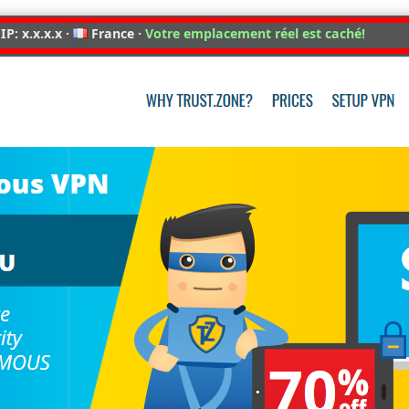
IP: x.x.x.x ·
France ·
Votre emplacement réel est caché!