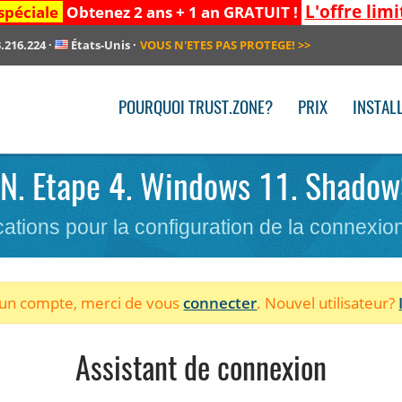
L'offre limi
spéciale
Obtenez 2 ans + 1 an GRATUIT !
.216.224
·
États-Unis
·
VOUS N'ETES PAS PROTEGE!
>>
POURQUOI TRUST.ZONE?
PRIX
INSTAL
VPN. Etape 4. Windows 11. Shadow
cations pour la configuration de la connexi
à un compte, merci de vous
connecter
. Nouvel utilisateur?
Assistant de connexion