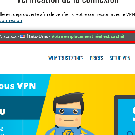
Vérification de la connexion
elle est déjà ouverte afin de vérifier si votre connexion avec le VP
 Connexion
.
: x.x.x.x ·
États-Unis ·
Votre emplacement réel est caché!