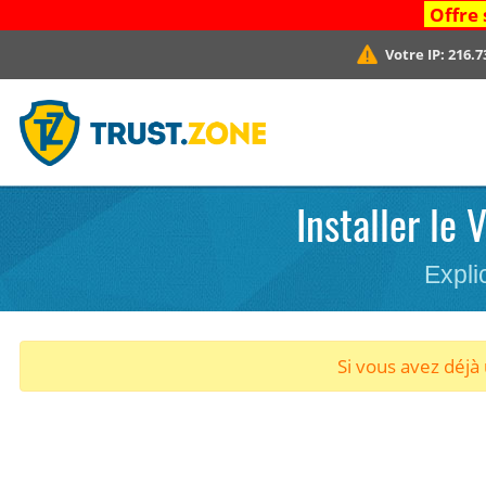
Offre 
Votre IP:
216.7
Installer le
Expli
Si vous avez déj