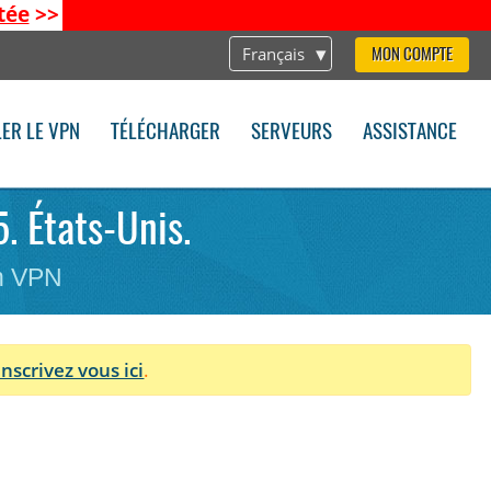
tée
>>
Français
MON COMPTE
LER LE VPN
TÉLÉCHARGER
SERVEURS
ASSISTANCE
. États-Unis.
on VPN
Inscrivez vous ici
.