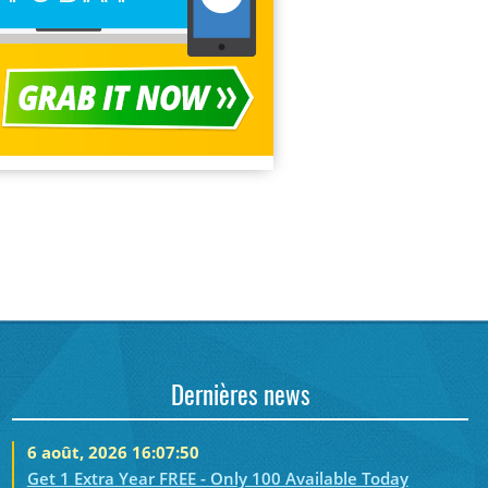
Dernières news
6 août, 2026 16:07:50
Get 1 Extra Year FREE - Only 100 Available Today