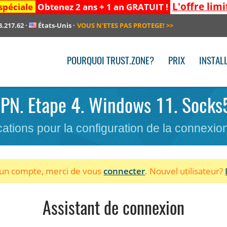
L'offre limi
spéciale
Obtenez 2 ans + 1 an GRATUIT !
3.217.62
·
États-Unis
·
VOUS N'ETES PAS PROTEGE!
>>
POURQUOI TRUST.ZONE?
PRIX
INSTAL
 VPN. Etape 4. Windows 11. Socks5
cations pour la configuration de la connexi
à un compte, merci de vous
connecter
. Nouvel utilisateur?
Assistant de connexion